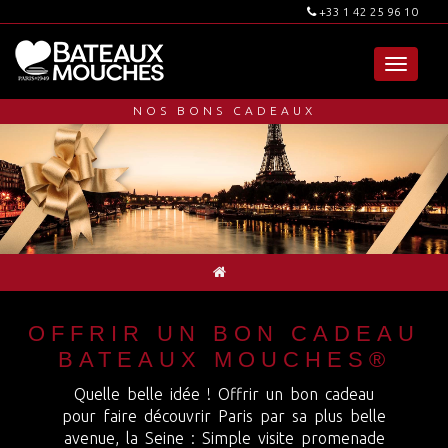
+33 1 42 25 96 10
Toggle
navigat
NOS BONS CADEAUX
OFFRIR UN BON CADEAU
BATEAUX MOUCHES®
Quelle belle idée ! Offrir un bon cadeau
pour faire découvrir Paris par sa plus belle
avenue, la Seine : Simple visite promenade