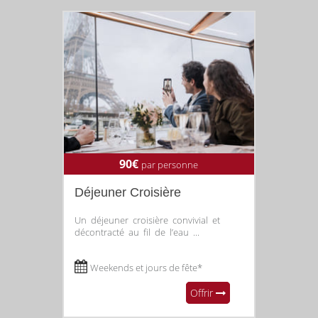
90€
par personne
Déjeuner Croisière
Un déjeuner croisière convivial et
décontracté au fil de l’eau ...
Weekends et jours de fête*
Offrir